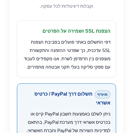
בית
וקבלות דיגיטליות לכל עסקה.
How it works
הצפנת SSL ושמירה על הפרטים
החשבון שלי
דפי התשלום באתר פועלים בסביבת הצפנת
SSL עדכנית, כך שפרטי ההזמנה והתקשורת
Promotions
מוצפנים בין הדפדפן לשרת. אנו מקפידים לעבוד
עם ספקי סליקה בעלי תקני אבטחה מחמירים.
PromotionsMan
PromotionsWoman
תשלום דרך PayPal / כרטיס
מועדף
Sample Page
אשראי
ניתן לשלם באמצעות חשבון PayPal קיים או
shop1
בכרטיס אשראי דרך מערכת PayPal, בהתאם
למדיניות השירות של PayPal וחברת האשראי.
Terms of use