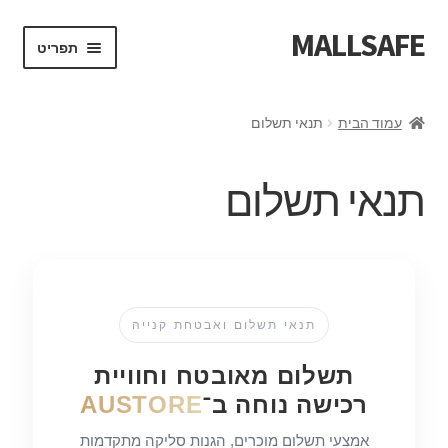
MALLSAFE
תפריט
ראשי
עמוד הבית
תנאי תשלום
About us
תנאי תשלום
סל קניות
תשלום
תשלום SECURE
תנאי תשלום ואבטחת קנייה
Contact
תשלום מאובטח וחוויית
רכישה נוחה ב־
AUSTORE
Discover the world of our brand
אמצעי תשלום מוכרים, הגנות סליקה מתקדמות