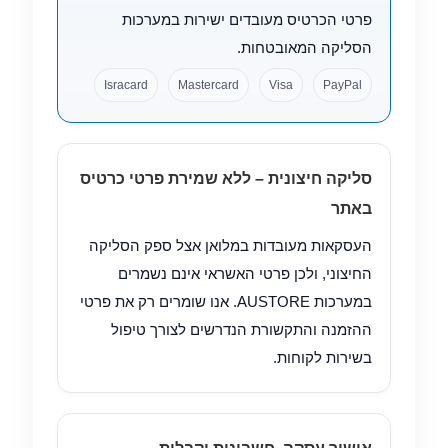
פרטי הכרטיס מעובדים ישירות במערכות
מועדפים
הסליקה המאובטחות.
Isracard
Mastercard
Visa
PayPal
אודותינו
איך מזמינים?
סליקה חיצונית – ללא שמירת פרטי כרטיס
החזרות
באתר
העסקאות מעובדות במלואן אצל ספק הסליקה
מדיניות פרטיות ותנאי שימוש
החיצוני, ולכן פרטי האשראי אינם נשמרים
במערכות AUSTORE. אנו שומרים רק את פרטי
משלוחים
ההזמנה והתקשורת הנדרשים לצורך טיפול
בשירות לקוחות.
צור קשר
תנאי תשלום